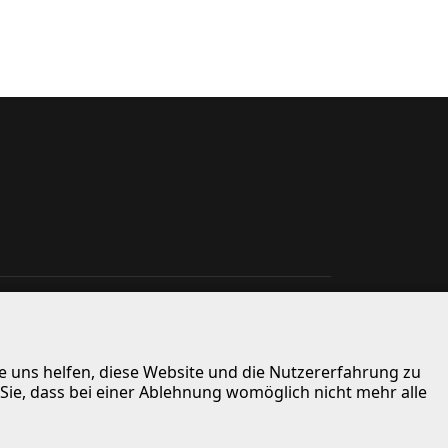
re uns helfen, diese Website und die Nutzererfahrung zu
_headers() instead in
 Sie, dass bei einer Ablehnung womöglich nicht mehr alle
822
_headers() instead in