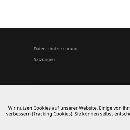
Datenschutzerklärung
Satzungen
Wir nutzen Cookies auf unserer Website. Einige von ihn
Deprecated
: The predefined locally scoped $http_response
verbessern (Tracking Cookies). Sie können selbst entsch
/homepages/19/d4295212378/htdocs/ASV/administrato
Deprecated
: The predefined locally scoped $http_response