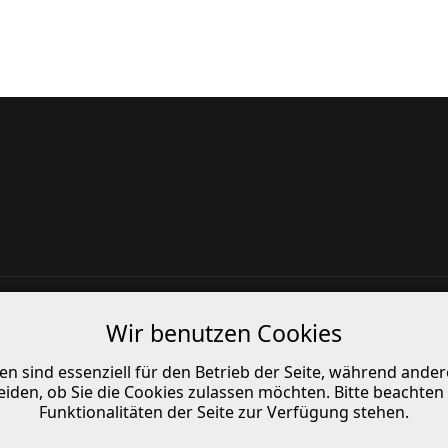
Wir benutzen Cookies
en sind essenziell für den Betrieb der Seite, während ande
_header variable is deprecated, call http_get_last_response
eiden, ob Sie die Cookies zulassen möchten. Bitte beachten
r/components/com_htprotect/core/compat.php
on line
1
Funktionalitäten der Seite zur Verfügung stehen.
_header variable is deprecated, call http_get_last_response